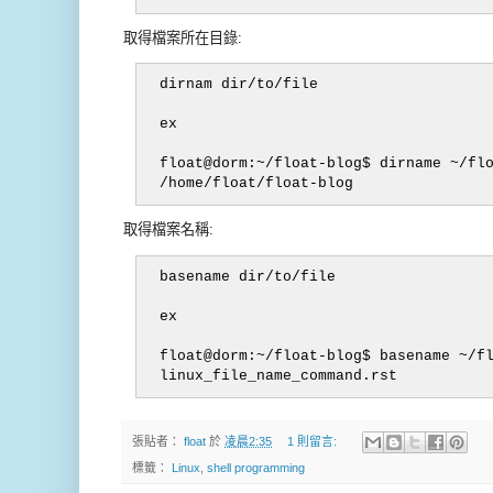
取得檔案所在目錄:
dirnam dir/to/file

ex

float@dorm:~/float-blog$ dirname ~/flo
取得檔案名稱:
basename dir/to/file

ex

float@dorm:~/float-blog$ basename ~/fl
張貼者：
float
於
凌晨2:35
1 則留言:
標籤：
Linux
,
shell programming