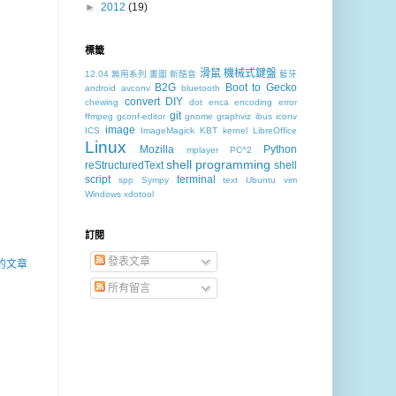
►
2012
(19)
標籤
滑鼠
機械式鍵盤
12.04
無用系列
畫圖
新酷音
藍牙
B2G
Boot to Gecko
android
avconv
bluetooth
convert
DIY
chewing
dot
enca
encoding
error
git
ffmpeg
gconf-editor
gnome
graphviz
ibus
iconv
image
ICS
ImageMagick
KBT
kernel
LibreOffice
Linux
Mozilla
Python
mplayer
PC^2
shell programming
reStructuredText
shell
script
terminal
spp
Sympy
text
Ubuntu
vim
Windows
xdotool
訂閱
發表文章
的文章
所有留言