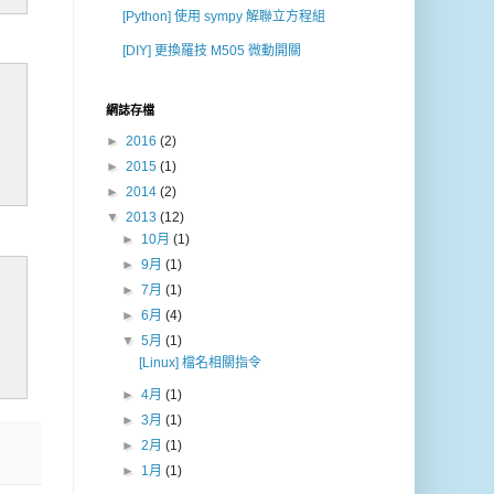
[Python] 使用 sympy 解聯立方程組
[DIY] 更換羅技 M505 微動開關
網誌存檔
►
2016
(2)
►
2015
(1)
►
2014
(2)
▼
2013
(12)
►
10月
(1)
►
9月
(1)
►
7月
(1)
►
6月
(4)
▼
5月
(1)
[Linux] 檔名相關指令
►
4月
(1)
►
3月
(1)
►
2月
(1)
►
1月
(1)