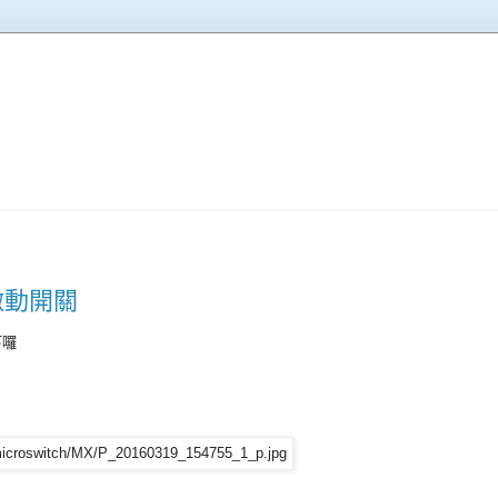
X 微動開關
下囉