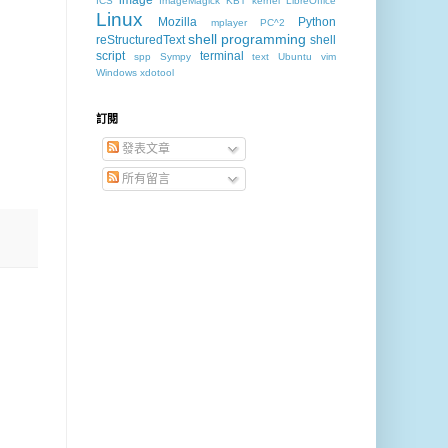
ICS
ImageMagick
KBT
kernel
LibreOffice
Linux
Mozilla
Python
mplayer
PC^2
shell programming
reStructuredText
shell
script
terminal
spp
Sympy
text
Ubuntu
vim
Windows
xdotool
訂閱
發表文章
所有留言