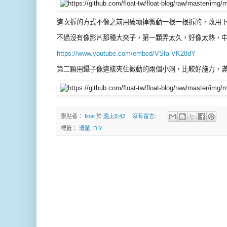
這次拆的方式不像之前用破壞掉微動一根一根拆的，改用
不過沒有像影片那種大夾子，第一顆弄太久，好像太熱，中間
https://www.youtube.com/embed/VSfa-VK28dY
第二顆用鑷子像這樣夾住微動的兩個小洞，比較好施力，
張貼者：
float
於
晚上8:42
沒有留言:
標籤：
滑鼠
,
DIY