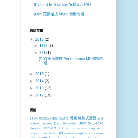
[Python] 使用 sympy 解聯立方程組
[DIY] 更換羅技 M505 微動開關
網誌存檔
▼
2016
(2)
►
11月
(1)
▼
3月
(1)
[DIY] 更換羅技 Performance MX 微動開
關
►
2015
(1)
►
2014
(2)
►
2013
(12)
►
2012
(19)
標籤
滑鼠
機械式鍵盤
12.04
無用系列
畫圖
新酷音
藍牙
B2G
Boot to Gecko
android
avconv
bluetooth
convert
DIY
chewing
dot
enca
encoding
error
git
ffmpeg
gconf-editor
gnome
graphviz
ibus
iconv
image