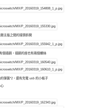
殼跟主版之間的接頭拆開
側有個插銷，插銷的座也有兩個螺絲
簧*2，還有充電 usb 的小板子
小心