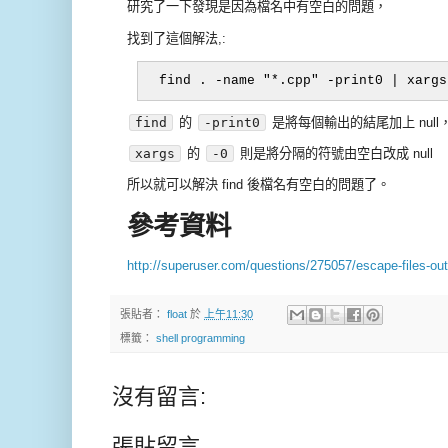
研究了一下發現是因為檔名中有空白的問題，
找到了這個解法,:
find
的
-print0
是將每個輸出的結尾加上 null
xargs
的
-0
則是將分隔的符號由空白改成 null
所以就可以解決 find 後檔名有空白的問題了。
參考資料
http://superuser.com/questions/275057/escape-files-outp
張貼者：
float
於
上午11:30
標籤：
shell programming
沒有留言:
張貼留言