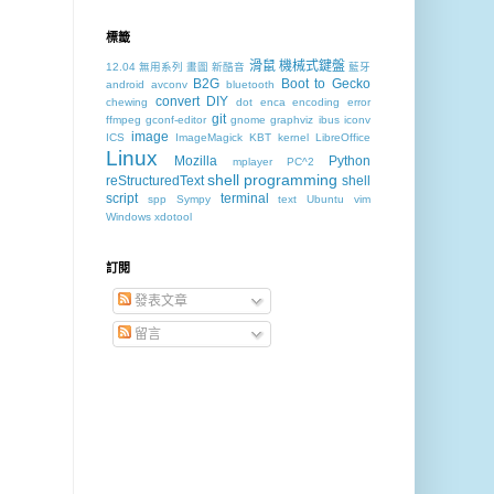
標籤
滑鼠
機械式鍵盤
12.04
無用系列
畫圖
新酷音
藍牙
B2G
Boot to Gecko
android
avconv
bluetooth
convert
DIY
chewing
dot
enca
encoding
error
git
ffmpeg
gconf-editor
gnome
graphviz
ibus
iconv
image
ICS
ImageMagick
KBT
kernel
LibreOffice
Linux
Mozilla
Python
mplayer
PC^2
shell programming
reStructuredText
shell
script
terminal
spp
Sympy
text
Ubuntu
vim
Windows
xdotool
訂閱
發表文章
留言