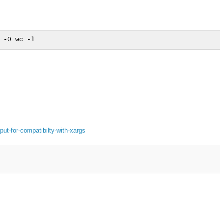
，
ut-for-compatibilty-with-xargs